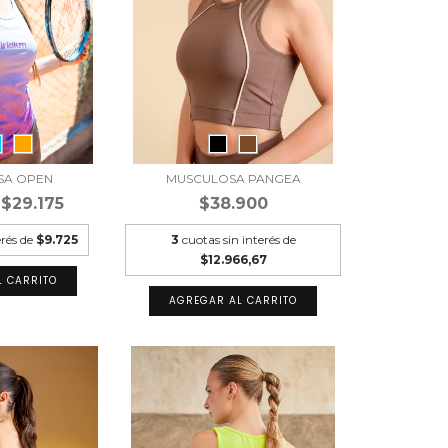
SA OPEN
MUSCULOSA PANGEA
$29.175
$38.900
erés de
$9.725
3
cuotas sin interés de
$12.966,67
L CARRITO
AGREGAR AL CARRITO