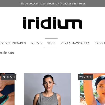
15% de descuento en efectivo + 3 cuotas sin interés
OPORTUNIDADES
NUEVO
SHOP
VENTA MAYORISTA
PREGU
ulosas
NUEVO
25
%
OFF