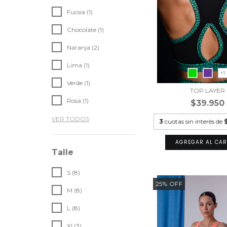
Fucsia (1)
Chocolate (1)
Naranja (2)
Lima (1)
+1
Verde (1)
TOP LAYER
Rosa (1)
$39.950
VER TODOS
3
cuotas sin interés de
AGREGAR AL CAR
Talle
S (8)
25
%
OFF
M (8)
L (8)
Xl (3)