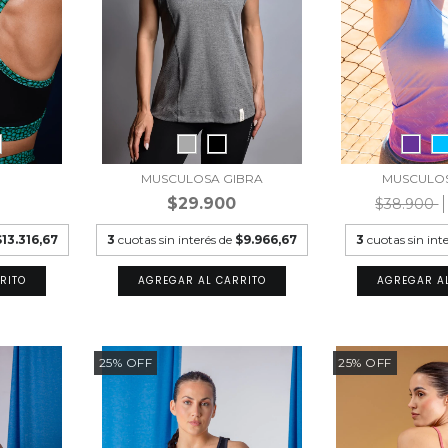
MUSCULOSA GIBRA
MUSCULO
$29.900
$38.900
$13.316,67
3
cuotas sin interés de
$9.966,67
3
cuotas sin int
RITO
AGREGAR AL CARRITO
AGREGAR A
25
%
OFF
25
%
OFF