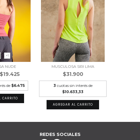
+1
SA NUDE
MUSCULOSA SIRI LIMA
$19.425
$31.900
erés de
$6.475
3
cuotas sin interés de
$10.633,33
L CARRITO
AGREGAR AL CARRITO
REDES SOCIALES