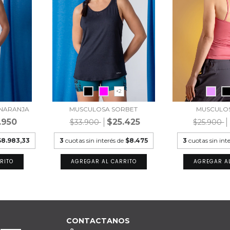
+2
 NARANJA
MUSCULOSA SORBET
MUSCULO
.950
$25.425
$33.900
$25.900
$8.983,33
3
cuotas sin interés de
$8.475
3
cuotas sin int
RITO
AGREGAR AL CARRITO
AGREGAR A
CONTACTANOS