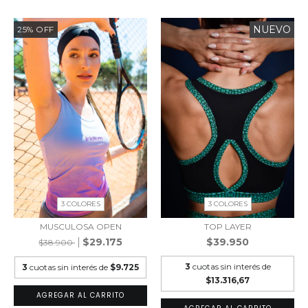
NUEVO
25
%
OFF
3 COLORES
3 COLORES
MUSCULOSA OPEN
TOP LAYER
$29.175
$39.950
$38.900
3
cuotas sin interés de
3
cuotas sin interés de
$9.725
$13.316,67
AGREGAR AL CARRITO