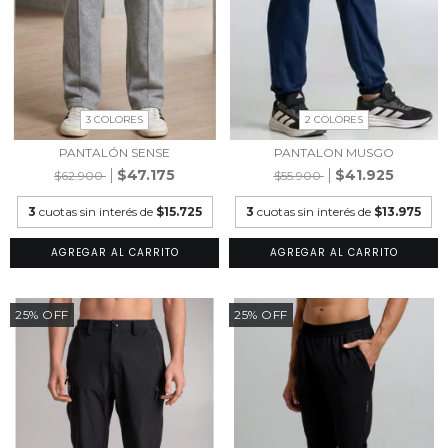
2 COLORES
3 COLORES
PANTALON MUSGO
PANTALÓN SENSE
$41.925
$47.175
$55.900
$62.900
3
cuotas sin interés de
$13.975
3
cuotas sin interés de
$15.725
AGREGAR AL CARRITO
AGREGAR AL CARRITO
25
%
OFF
25
%
OFF