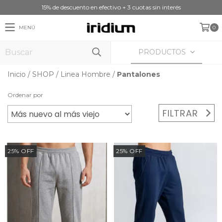
15% de descuento en efectivo + 3 cuotas sin interés
MENÚ
0
PRODUCTOS
Inicio
/
SHOP
/
Linea Hombre
/
Pantalones
Ordenar por
FILTRAR
25
%
OFF
25
%
OFF