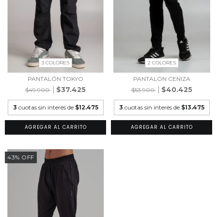
3 COLORES
2 COLORES
PANTALÓN TOKYO
PANTALON CENIZA
$37.425
$40.425
$49.900
$53.900
3
cuotas sin interés de
$12.475
3
cuotas sin interés de
$13.475
AGREGAR AL CARRITO
AGREGAR AL CARRITO
43
%
OFF