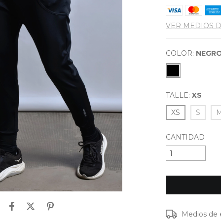
VER MEDIOS 
COLOR:
NEGR
TALLE:
XS
XS
S
CANTIDAD
Entregas para e
Medios de 