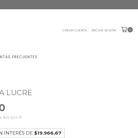
0
CREAR CUENTA
INICIAR SESIÓN
NTAS FRECUENTES
A LUCRE
0
os
$49.504,13
N INTERÉS DE
$19.966,67