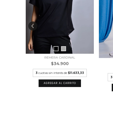
REMERA CARDINAL
$34.900
3
cuotas sin interés de
$11.633,33
.966,67
3
AGREGAR AL CARRITO
TO