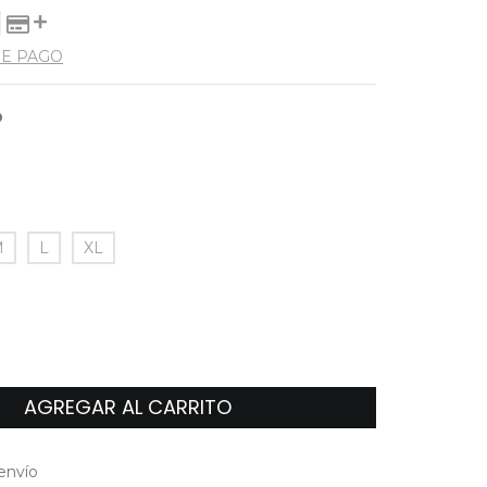
DE PAGO
O
M
L
XL
l CP:
CAMBIAR CP
envío