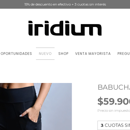
15% de descuento en efectivo + 3 cuotas sin interés
OPORTUNIDADES
NUEVO
SHOP
VENTA MAYORISTA
PREGU
BABUCH
$59.90
Precio sin impuest
3
CUOTAS SI