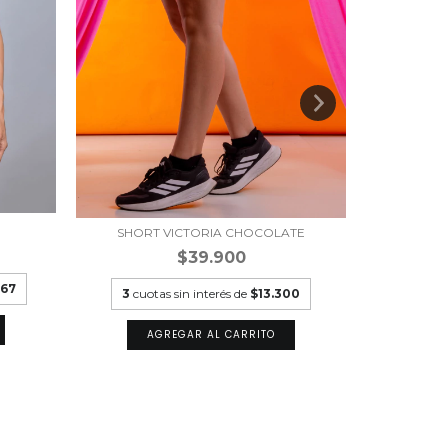
SH
SHORT VICTORIA CHOCOLATE
$39.900
3
cuot
,67
3
cuotas sin interés de
$13.300
A
AGREGAR AL CARRITO