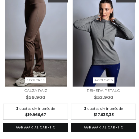
3 COLORES
4 COLORES
CALZA RAIZ
REMERA PÉTALO
$59.900
$52.900
3
cuotas sin interés de
3
cuotas sin interés de
$19.966,67
$17.633,33
AGREGAR AL CARRITO
AGREGAR AL CARRITO