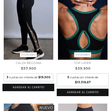
3 COLORES
3 COLORES
CALZA BEGONIA
TOP LAYER
$57.900
$39.950
3
cuotas sin interés de
$19.300
3
cuotas sin interés de
$13.316,67
AGREGAR AL CARRITO
AGREGAR AL CARRITO
NUEVO